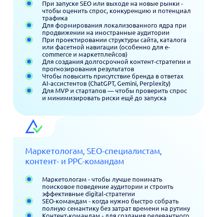
При запуске SEO или выходе на новые рынки -
чтобы оценить спрос, конкуренцию и потенциал
трафика
Для формирования локализованного ядра при
продвижении на иностранные аудитории
При проектировании структуры сайта, каталога
или фасетной навигации (особенно для e-
commerce и маркетплейсов)
Для создания долгосрочной контент-стратегии и
прогнозирования результатов
Чтобы повысить присутствие бренда в ответах
AI-ассистентов (ChatGPT, Gemini, Perplexity)
Для MVP и стартапов — чтобы проверить спрос
и минимизировать риски ещё до запуска
Маркетологам, SEO-специалистам,
контент- и PPC-командам
Маркетологам - чтобы лучше понимать
поисковое поведение аудитории и строить
эффективные digital-стратегии
SEO-командам - когда нужно быстро собрать
полную семантику без затрат времени на рутину
Контент-командам - для создания релевантного