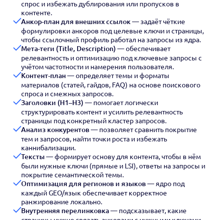
спрос и избежать дублирования или пропусков в
контенте.
Анкор-план для внешних ссылок
— задаёт чёткие
формулировки анкоров под целевые ключи и страницы,
чтобы ссылочный профиль работал на запросы из ядра.
Мета-теги (Title, Description)
— обеспечивает
релевантность и оптимизацию под ключевые запросы с
учётом частотности и намерения пользователя.
Контент-план
— определяет темы и форматы
материалов (статей, гайдов, FAQ) на основе поискового
спроса и смежных запросов.
Заголовки (H1–H3)
— помогает логически
структурировать контент и усилить релевантность
страницы под конкретный кластер запросов.
Анализ конкурентов
— позволяет сравнить покрытие
тем и запросов, найти точки роста и избежать
каннибализации.
Тексты
— формирует основу для контента, чтобы в нём
были нужные ключи (прямые и LSI), ответы на запросы и
покрытие семантической темы.
Оптимизация для регионов и языков
— ядро под
каждый GEO/язык обеспечивает корректное
ранжирование локально.
Внутренняя перелинковка
— подсказывает, какие
страницы нужно связать анкорами с нужными ключами