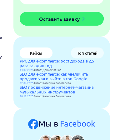
Оставить заявку
ь
Кейсы
Топ статей
у
PPC для e-commerce: рост дохода в 2,5
раза за один год
14.07.2025
Автор: Денис Иванов
SEO для e-commerce: как увеличить
продажи чая и выйти в топ Google
22.04.2025
Автор: Катерина Золотарева
SEO продвижение интернет-магазина
музыкальных инструментов
18.12.2023
Автор: Катерина Золотарева
Мы в
Facebook