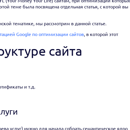
 (Your Money Your Life) сайтам, при оптимизации которых
с этой теме была посвящена отдельная статья, с которой вы
кой тематике, мы рассмотрим в данной статье.
тацией Google по оптимизации сайтов
, в которой этот
руктуре сайта
ртификаты и т.д.
слуги
ева услуг) нужно для начала собрать семантическое ядро