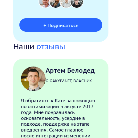
+ Подписаться
Наши
отзывы
Артем Белодед
GIGAKYIV.NET, ВЛАСНИК
Я обратился к Кате за помощью
С кома
по оптимизации в августе 2017
прораб
года. Мне понравилась
время
основательность, усердие в
значи
подходе, поддержка на этапе
трафик
внедрения. Самое главное –
отста
после интеграции изменений
допол