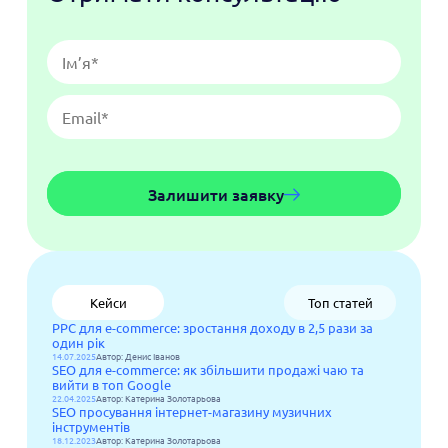
Залишити заявку
Кейси
Топ статей
PPC для e-commerce: зростання доходу в 2,5 рази за
один рік
14.07.2025
Автор: Денис Іванов
SEO для e-commerce: як збільшити продажі чаю та
вийти в топ Google
22.04.2025
Автор: Катерина Золотарьова
SEO просування інтернет-магазину музичних
інструментів
18.12.2023
Автор: Катерина Золотарьова